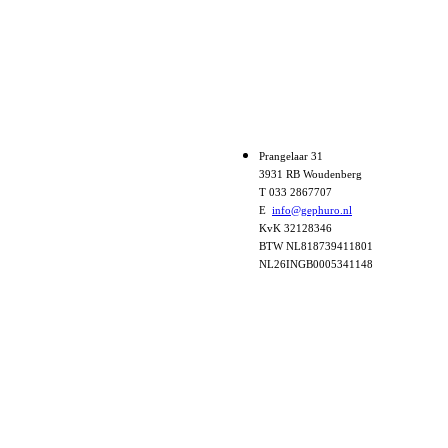
Prangelaar 31
3931 RB Woudenberg
T 033 2867707
E
info@gephuro.nl
KvK 32128346
BTW NL818739411801
NL26INGB0005341148