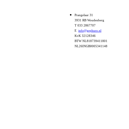
Prangelaar 31
3931 RB Woudenberg
T 033 2867707
E
info@gephuro.nl
KvK 32128346
BTW NL818739411801
NL26INGB0005341148